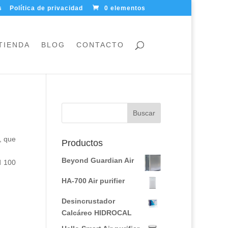
s
Política de privacidad
0 elementos
TIENDA
BLOG
CONTACTO
, que
Productos
Beyond Guardian Air
d 100
HA-700 Air purifier
Desincrustador
Calcáreo HIDROCAL